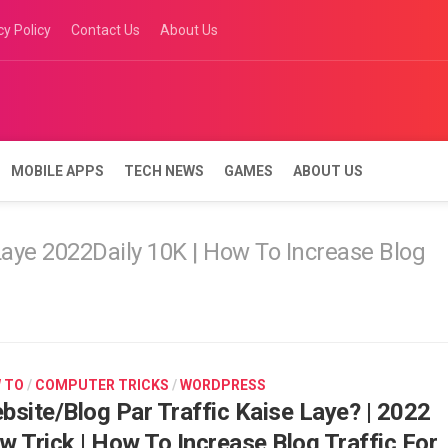
cy Policy
Contact Us
About Us
MOBILE APPS
TECH NEWS
GAMES
ABOUT US
Laye 2022Daily 10K | How To Increase Blog
 TO
/
COMPUTER TRICKS
/
WORDPRESS
bsite/Blog Par Traffic Kaise Laye? | 2022
w Trick | How To Increase Blog Traffic For