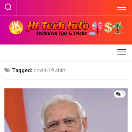
Skip
to
content
Tagged:
covid-19 shirt
0